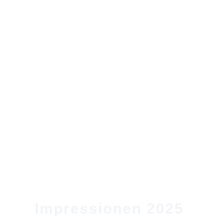
Infos zum Lauf
Alles auf einen Blick.
Fragen & Antworten
Impressionen 2025